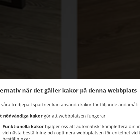
ternativ när det gäller kakor på denna webbplats
 våra tredjepartspartner kan använda kakor för följande ändamål:
kt nödvändiga kakor
gör att webbplatsen fungerar
Funktionella kakor
hjälper oss att automatiskt komplettera din 
vid nästa beställning och optimera webbplatsen för enkelhet vid 
Vi erbjuder avhämtning
beställningar