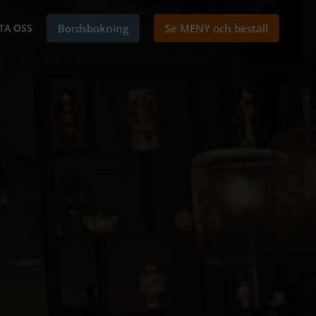
TA OSS
Bordsbokning
Se MENY och beställ