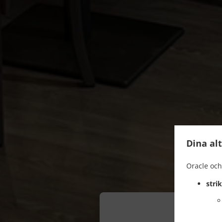
Dina al
Oracle och
stri