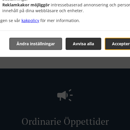
Reklamkakor möjliggör
intressebaserad annonsering och person
innehåll på dina webbläsare och enheter.
Bordsbokning
Se MENY och beställ
igen se vår
kakpolicy
för mer information.
Ändra inställningar
Avvisa alla
Accepter
Ordinarie Öppettider