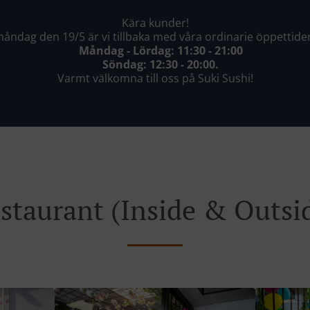
Kära kunder!
ndag den 19/5 är vi tillbaka med våra ordinarie öppettider 
Måndag - Lördag: 11:30 - 21:00
Söndag: 12:30 - 20:00.
Varmt välkomna till oss på Suki Sushi!
staurant (Inside & Outsi