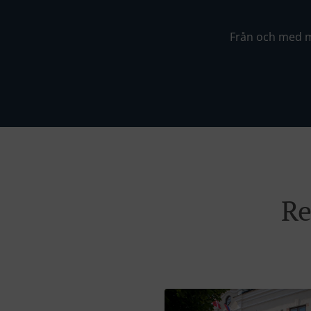
Från och med må
Re