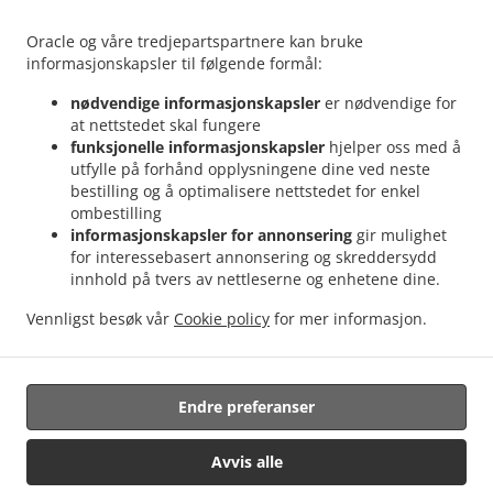
Reserver bord
Oracle og våre tredjepartspartnere kan bruke
informasjonskapsler til følgende formål:
Bestill På Forhånd
Kontakt oss
nødvendige informasjonskapsler
er nødvendige for
at nettstedet skal fungere
funksjonelle informasjonskapsler
hjelper oss med å
utfylle på forhånd opplysningene dine ved neste
AKSEPTERTE BETALINGSMETODER
bestilling og å optimalisere nettstedet for enkel
ombestilling
informasjonskapsler for annonsering
gir mulighet
for interessebasert annonsering og skreddersydd
innhold på tvers av nettleserne og enhetene dine.
Vennligst besøk vår
Cookie policy
for mer informasjon.
.
.
Sushi take away Karlshamn
Vietnamesisk take away Karlshamn
Asiatisk take away
Karlshamn
Endre preferanser
Avvis alle