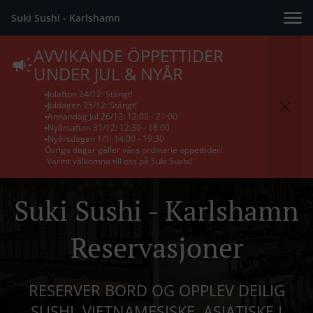
Suki Sushi - Karlshamn
AVVIKANDE ÖPPETTIDER
UNDER JUL & NYÅR
▪️Julafton 24/12: Stängt!
▪️Juldagen 25/12: Stängt!
▪️Annandag Jul 26/12: 12:00 - 21:00
▪️Nyårsafton 31/12: 12:30 - 18:00
▪️Nyårsdagen 1/1: 14:00 - 19:30
Övriga dagar gäller våra ordinarie öppettider!
Varmt välkomna till oss på Suki Sushi!
Suki Sushi - Karlshamn
Reservasjoner
RESERVER BORD OG OPPLEV DEILIG
SUSHI, VIETNAMESISKE, ASIATISKE I