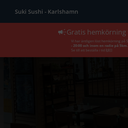
Suki Sushi - Karlshamn
Gratis hemkörning v
Vi har äntligen löst hemkörning på 
- 20:00 och inom en radie på 5km.
Se till att beställa i tid 🙌🏻