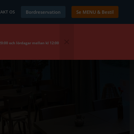
AKT OS
Bordreservation
Se MENU & Bestil
20:00 och lördagar mellan kl 12:00