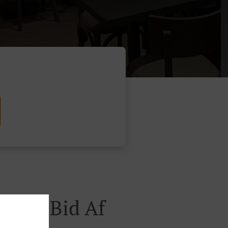
Få En Bid Af
d