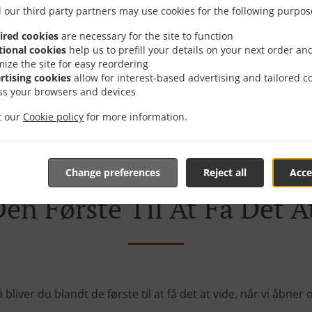
 our third party partners may use cookies for the following purpos
ired cookies
are necessary for the site to function
tional cookies
help us to prefill your details on your next order an
mize the site for easy reordering
rtising cookies
allow for interest-based advertising and tailored c
er konstant på nye gode tilbud, der er specielt tilpasset ti
ss your browsers and devices
ner giver dig mulighed for at få nogle rigtig gode tilbud p
du bare ikke orker madlavning.
it our
Cookie policy
for more information.
Change preferences
Reject all
Acce
en Første Til At Få Det A
 bliver du blandt de første til at få det at vide, når vi åbne